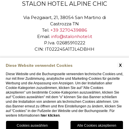
STALON HOTEL ALPINE CHIC
Via Pezgaiart, 21, 38054 San Martino di
Castrozza TN
Tel.
+39 3270439886
Email.
info@stalonhotel.it
P.Iva. 02685910222
CIN: IT022245A1TJL4DBHH
KONTAKT
DATENSCHUTZ
X
Diese Website verwendet Cookies
UNTERNEHMENSDATEN
Diese Website und die Buchungsseite verwenden technische Cookies und,
nur mit Ihrer Zustimmung, analytische und Marketing-Cookies für gezielte
COOKIE POLICY
ACCESSIBILITY
Werbung und die Anpassung von Anzeigen. Um der Installation aller
Cookie-Kategorien zuzustimmen, klicken Sie auf “Alle Cookies
akzeptieren” um bestimmte Cookie-Kategorien auszuwählen, klicken Sie
auf “Cookies auswählen” mit dem “x” können Sie das Banner schließen
und die Installation von anderen als technischen Cookies ablehnen. Um
das Banner erneut zu öffnen und Ihre Einstellungen zu ändern, klicken Sie
WEBSITE BY BLASTNESS
auf “Cookies” in der Fußzeile der Website und der Buchungsseite. Für
weitere Informationen
hier klicken
.