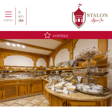
it
en
de
MENU
VORTEILE