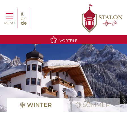
it
en
de
MENU
VORTEILE
WINTER
SOMMER